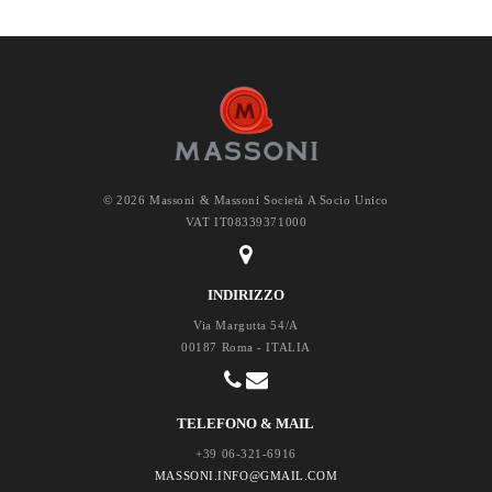
© 2026 Massoni & Massoni Società A Socio Unico
VAT IT08339371000
INDIRIZZO
Via Margutta 54/A
00187 Roma - ITALIA
TELEFONO & MAIL
+39 06-321-6916
MASSONI.INFO@GMAIL.COM