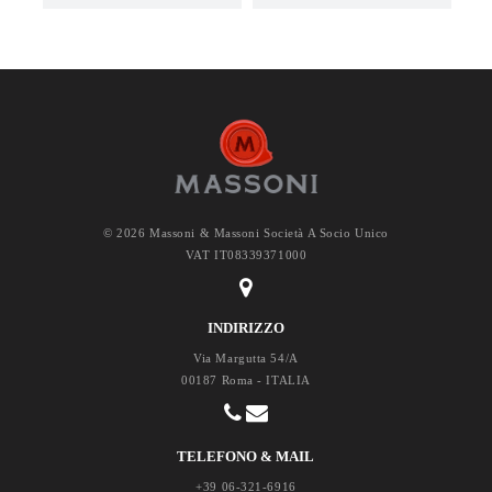
© 2026 Massoni & Massoni Società A Socio Unico
VAT IT08339371000
INDIRIZZO
Via Margutta 54/A
00187 Roma - ITALIA
TELEFONO & MAIL
+39 06-321-6916