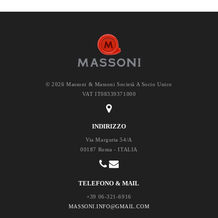
© 2026 Massoni & Massoni Società A Socio Unico
VAT IT08339371000
INDIRIZZO
Via Margutta 54/A
00187 Roma - ITALIA
TELEFONO & MAIL
+39 06-321-6916
MASSONI.INFO@GMAIL.COM