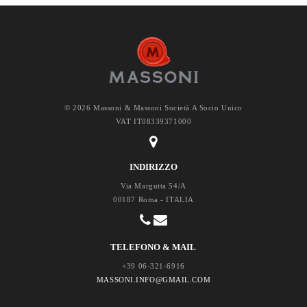
© 2026 Massoni & Massoni Società A Socio Unico
VAT IT08339371000
INDIRIZZO
Via Margutta 54/A
00187 Roma - ITALIA
TELEFONO & MAIL
+39 06-321-6916
MASSONI.INFO@GMAIL.COM