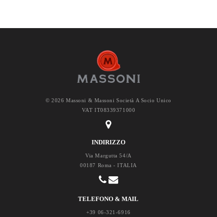
© 2026 Massoni & Massoni Società A Socio Unico
VAT IT08339371000
INDIRIZZO
Via Margutta 54/A
00187 Roma - ITALIA
TELEFONO & MAIL
+39 06-321-6916